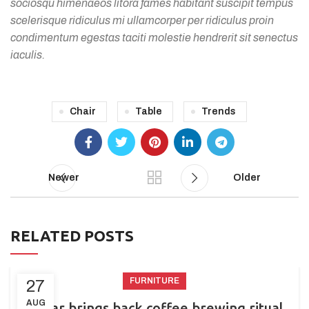
sociosqu himenaeos litora fames habitant suscipit tempus
scelerisque ridiculus mi ullamcorper per ridiculus proin
condimentum egestas taciti molestie hendrerit sit senectus
iaculis.
Chair
Table
Trends
Newer
Older
RELATED POSTS
FURNITURE
27
AUG
Collar brings back coffee brewing ritual